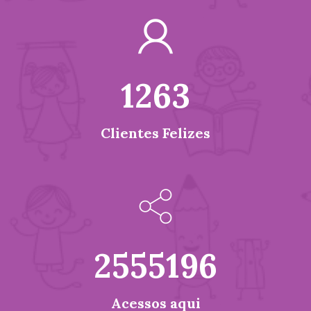
1263
Clientes Felizes
2555196
Acessos aqui