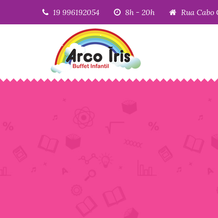
19 996192054
8h - 20h
Rua Cabo 