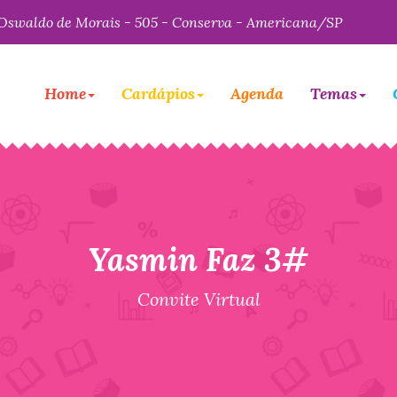
Oswaldo de Morais - 505 - Conserva - Americana/SP
Home
Cardápios
Agenda
Temas
Yasmin Faz 3#
Convite Virtual