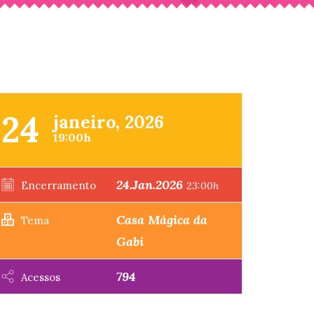
24
janeiro, 2026
19:00h
24.Jan.2026
Encerramento
23:00h
Casa Mágica da
Tema
Gabi
794
Acessos