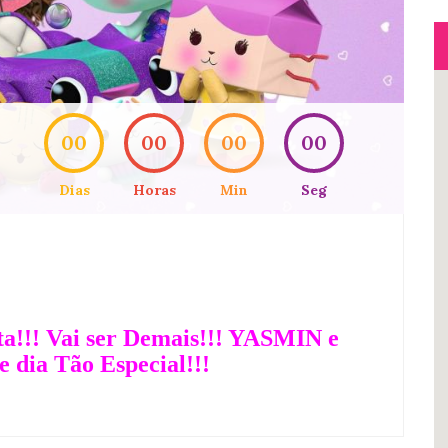
00
00
00
00
Dias
Horas
Min
Seg
ta!!! Vai ser Demais!!! YASMIN e
 dia Tão Especial!!!