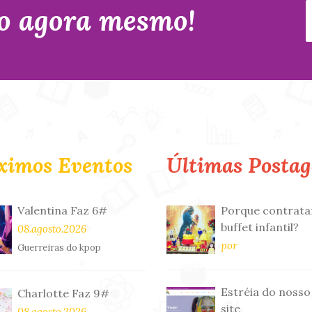
o agora mesmo!
ximos Eventos
Últimas Postag
Valentina Faz 6#
Porque contrata
buffet infantil?
08.agosto.2026
por
Guerreiras do kpop
Estréia do nosso
Charlotte Faz 9#
site
08.agosto.2026