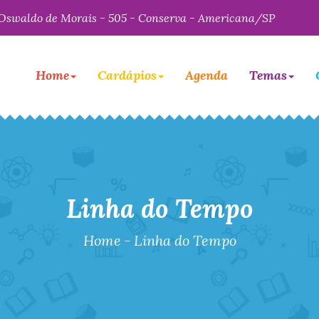
Oswaldo de Morais - 505 - Conserva - Americana/SP
Home
Cardápios
Agenda
Temas
Linha do Tempo
Home
-
Linha do Tempo