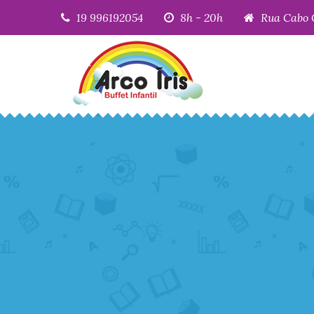
19 996192054
8h - 20h
Rua Cabo 