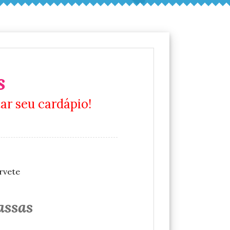
s
ar seu cardápio!
rvete
ssas