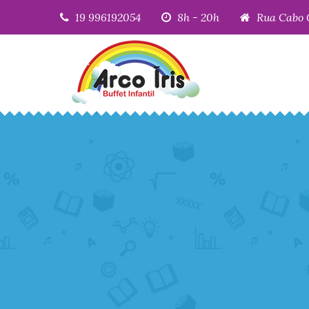
19 996192054
8h - 20h
Rua Cabo 