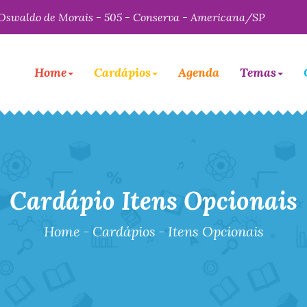
Oswaldo de Morais - 505 - Conserva - Americana/SP
Home
Cardápios
Agenda
Temas
Cardápio Itens Opcionais
Home
-
Cardápios
-
Itens Opcionais