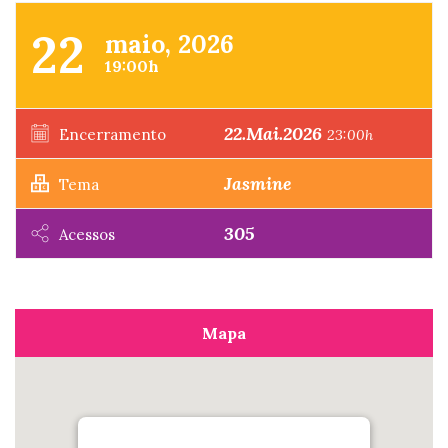
22
maio, 2026
19:00h
22.Mai.2026
Encerramento
23:00h
Jasmine
Tema
305
Acessos
Mapa