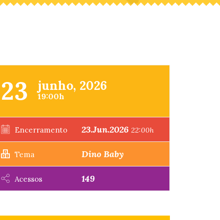
23
junho, 2026
19:00h
23.Jun.2026
Encerramento
22:00h
Dino Baby
Tema
149
Acessos