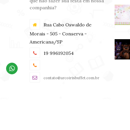
que não fazer sua festa em nossa
companhia?
Rua Cabo Oswaldo de
Morais - 505 - Conserva -
Americana/SP
19 996192054
contato@arcoirisbuffet.com.br
©
Copyright 2026 -
Arco Íris Buffet
®.
Todos os direi