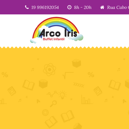
19 996192054
8h - 20h
Rua Cabo 