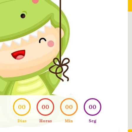
00
00
00
00
Dias
Horas
Min
Seg