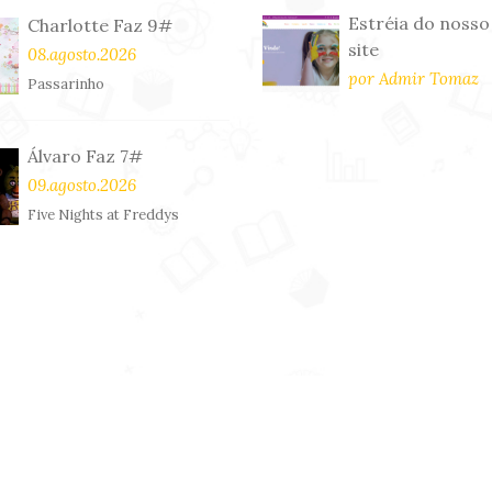
Estréia do nosso
Charlotte Faz 9#
site
08.agosto.2026
por Admir Tomaz
Passarinho
Álvaro Faz 7#
09.agosto.2026
Five Nights at Freddys
tos reservados. By
Admir Tomaz