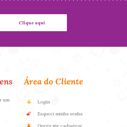
ens
Área do Cliente
r um
Login
Esqueci minha senha
Quero me cadastrar