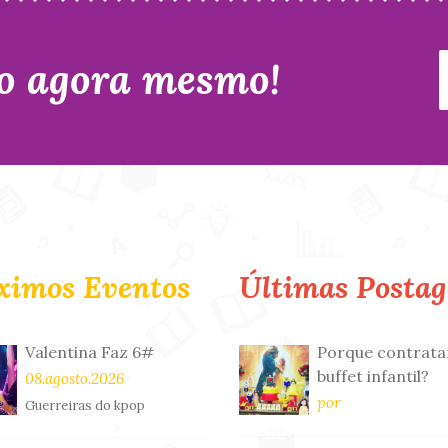
o agora mesmo!
ximos Eventos
Últimas Postag
Valentina Faz 6#
Porque contrata
buffet infantil?
08.agosto.2026
por
Guerreiras do kpop