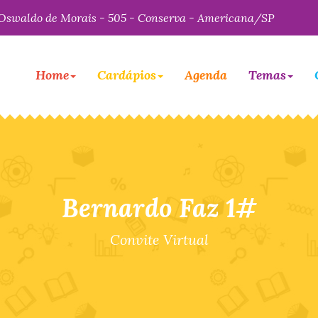
Oswaldo de Morais - 505 - Conserva - Americana/SP
Home
Cardápios
Agenda
Temas
Bernardo Faz 1#
Convite Virtual