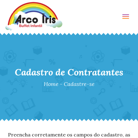
Togg
Cadastro de Contratantes
Home
-
Cadastre-se
Preencha corretamente os campos do cadastro, as