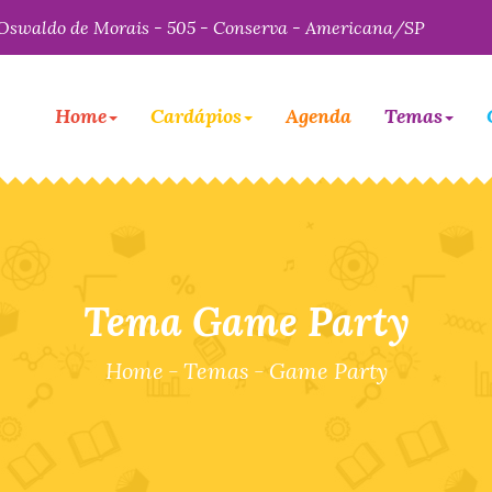
Oswaldo de Morais - 505 - Conserva - Americana/SP
Home
Cardápios
Agenda
Temas
Tema Game Party
Home
-
Temas
-
Game Party