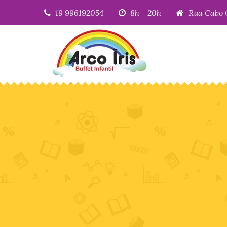
19 996192054
8h - 20h
Rua Cabo 