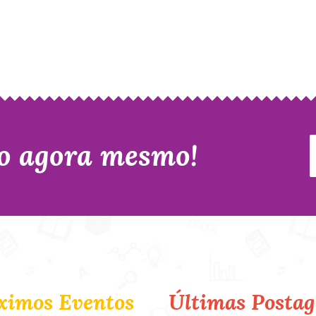
o agora mesmo!
ximos Eventos
Últimas Postag