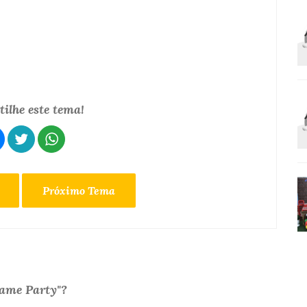
ilhe este tema!
Próximo Tema
Game Party"?