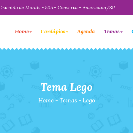
Oswaldo de Morais - 505 - Conserva - Americana/SP
Home
Cardápios
Agenda
Temas
Tema Lego
Home
-
Temas
-
Lego