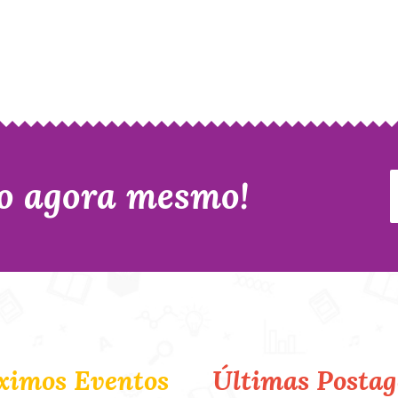
o agora mesmo!
ximos Eventos
Últimas Postag