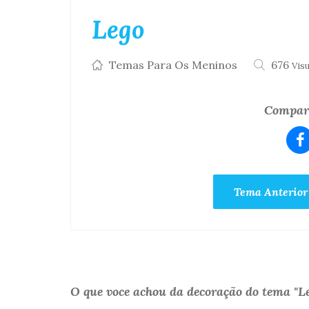
Lego
Temas Para Os Meninos
676
Vis
Compart
Tema Anterior
O que voce achou da decoração do tema "L