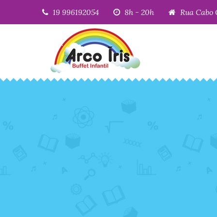
19 996192054
8h - 20h
Rua Cabo 