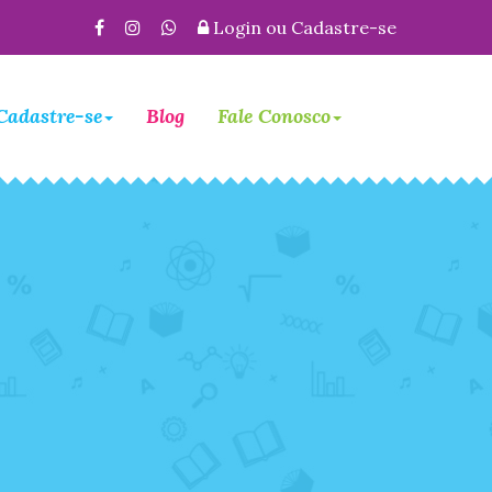
Login
ou
Cadastre-se
Cadastre-se
Blog
Fale Conosco