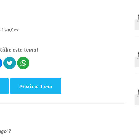
ualizações
ilhe este tema!
Próximo Tema
ego"?