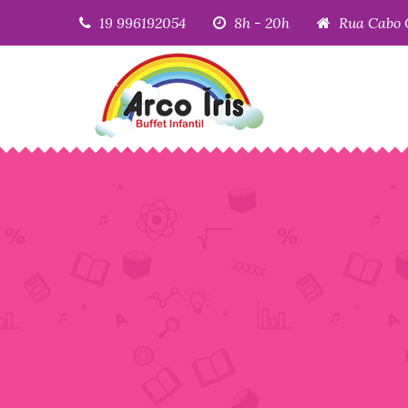
19 996192054
8h - 20h
Rua Cabo 