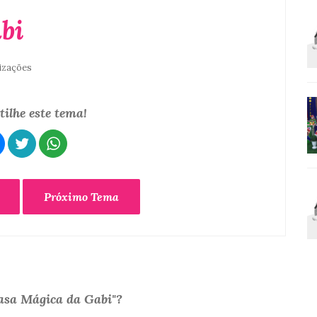
bi
lizações
ilhe este tema!
Próximo Tema
asa Mágica da Gabi"?