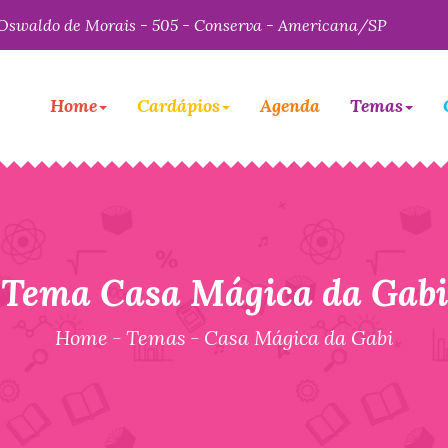
Oswaldo de Morais - 505 - Conserva - Americana/SP
Home
Cardápios
Agenda
Temas
Tema Casa Mágica da Gabi
Home
-
Temas
-
Casa Mágica da Gabi