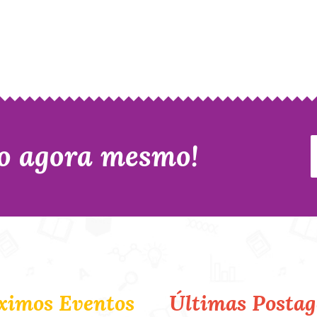
o agora mesmo!
ximos Eventos
Últimas Postag