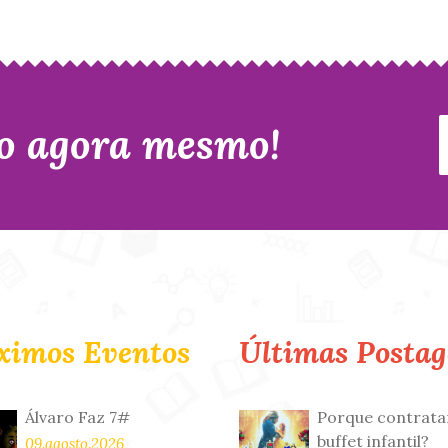
o agora mesmo!
ximos Eventos
Últimas Postag
Álvaro Faz 7#
Porque contrata
buffet infantil?
09.agosto.2026