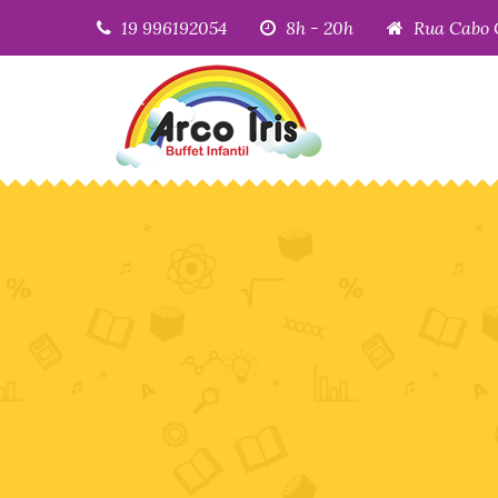
19 996192054
8h - 20h
Rua Cabo 