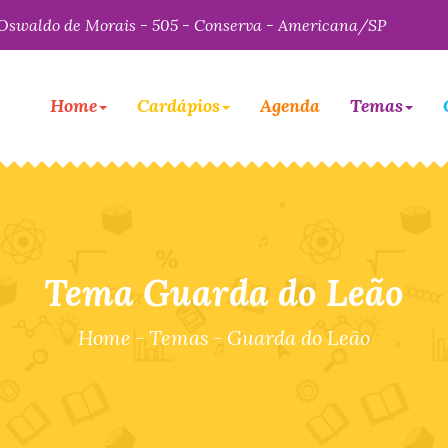
Oswaldo de Morais - 505 - Conserva - Americana/SP
Home
Cardápios
Agenda
Temas
Tema Guarda do Leão
Home
-
Temas
-
Guarda do Leão