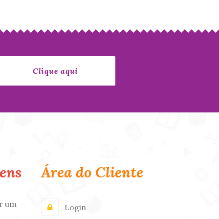
ens
Área do Cliente
r um
Login