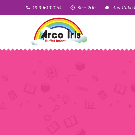
19 996192054
8h - 20h
Rua Cabo 