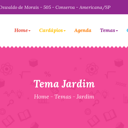
Oswaldo de Morais - 505 - Conserva - Americana/SP
Home
Cardápios
Agenda
Temas
Tema Jardim
Home
-
Temas
-
Jardim