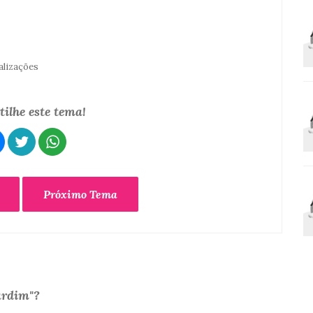
alizações
ilhe este tema!
Próximo Tema
ardim"?