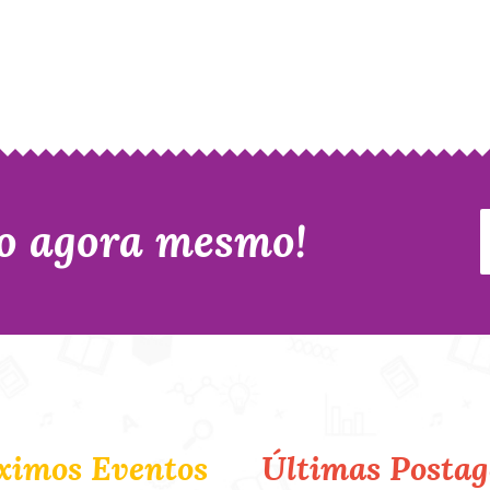
o agora mesmo!
ximos Eventos
Últimas Postag