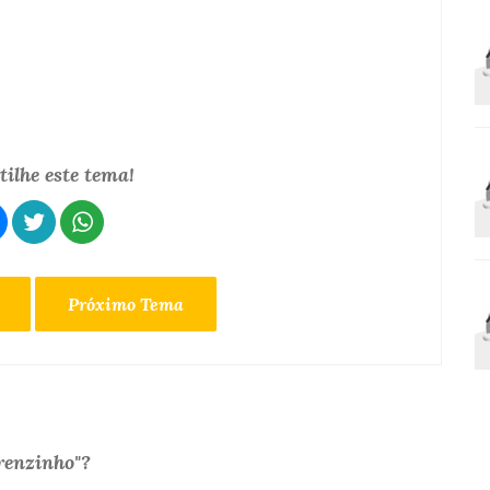
ilhe este tema!
Próximo Tema
renzinho"?