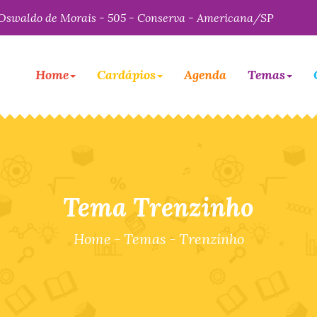
Oswaldo de Morais - 505 - Conserva - Americana/SP
Home
Cardápios
Agenda
Temas
Tema Trenzinho
Home
-
Temas
-
Trenzinho