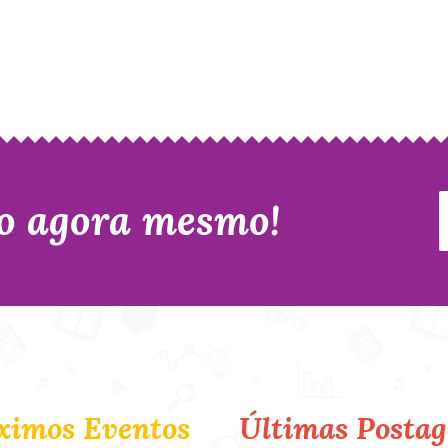
o agora mesmo!
ximos Eventos
Últimas Postag