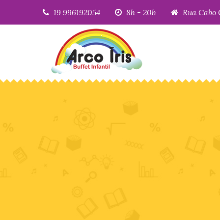
19 996192054
8h - 20h
Rua Cabo 