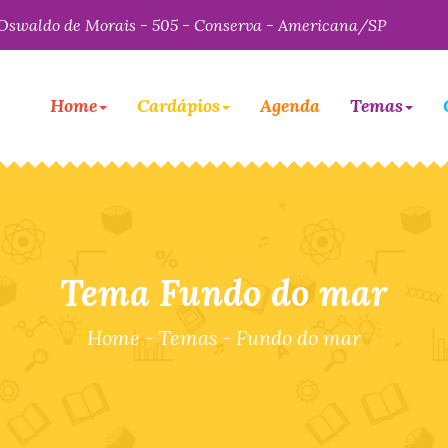
Oswaldo de Morais - 505 - Conserva - Americana/SP
Home
Cardápios
Agenda
Temas
Tema Fundo do mar
Home
-
Temas
-
Fundo do mar