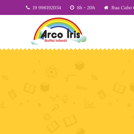
19 996192054
8h - 20h
Rua Cabo 