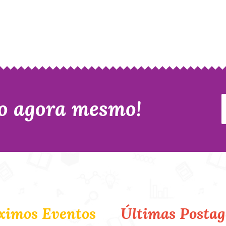
o agora mesmo!
ximos Eventos
Últimas Postag