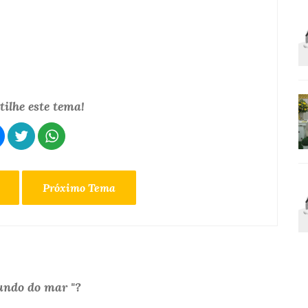
ilhe este tema!
Próximo Tema
undo do mar "?